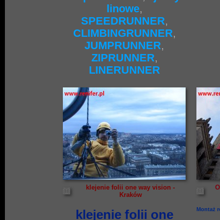
linowe
,
SPEEDRUNNER
,
CLIMBINGRUNNER
,
JUMPRUNNER
,
ZIPRUNNER
,
LINERUNNER
klejenie folii one way vision -
O
Kraków
Montaż r
klejenie folii one