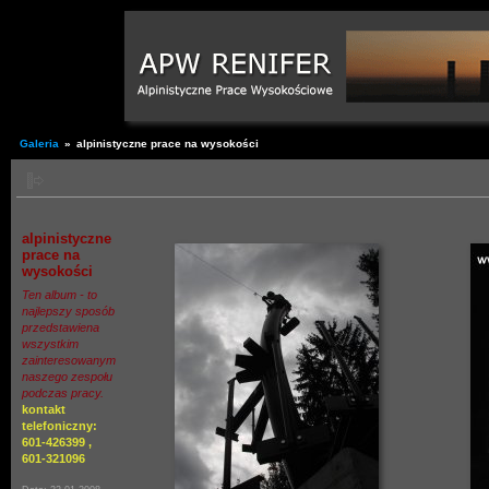
Galeria
»
alpinistyczne prace na wysokości
alpinistyczne
prace na
wysokości
Ten album - to
najlepszy sposób
przedstawiena
wszystkim
zainteresowanym
naszego zespołu
podczas pracy.
kontakt
telefoniczny:
601-426399 ,
601-321096