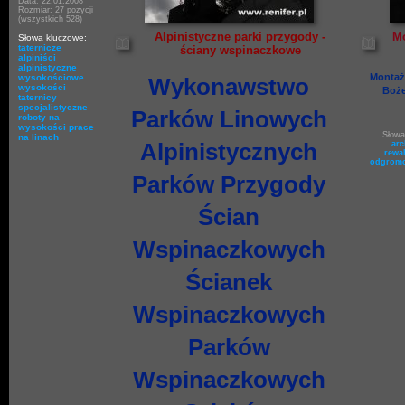
Data: 22.01.2008
Rozmiar: 27 pozycji
(wszystkich 528)
Alpinistyczne parki przygody -
Mo
Słowa kluczowe:
taternicze
ściany wspinaczkowe
alpiniści
alpinistyczne
Montaż 
wysokościowe
Wykonawstwo
wysokości
Boże
taternicy
specjalistyczne
Parków Linowych
roboty na
wysokości
prace
Słowa
na linach
Alpinistycznych
arc
rewa
odgrom
Parków Przygody
Ścian
Wspinaczkowych
Ścianek
Wspinaczkowych
Parków
Wspinaczkowych