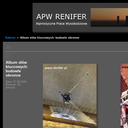
Galeria
»
Album słów kluczowych: budowle obronne
Album słów
kluczowych:
budowle
obronne
Data: 07.08.2026
Rozmiar: 34
pozycje