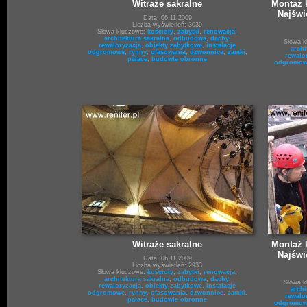
Witraże sakralne
Montaż k
Najświ
Data: 06.11.2009
Liczba wyświetleń: 3039
Słowa kluczowe:
kościoły
,
zabytki
,
renowacja
,
architektura sakralna
,
odbudowa
,
dachy
,
Słowa 
rewaloryzacja
,
obiekty zabytkowe
,
instalacje
archi
odgromowe
,
rynny
,
ofasowania
,
dzwonnice
,
zamki
,
rewalo
pałace
,
budowle obronne
odgromow
Witraże sakralne
Montaż k
Najświ
Data: 06.11.2009
Liczba wyświetleń: 2933
Słowa kluczowe:
kościoły
,
zabytki
,
renowacja
,
architektura sakralna
,
odbudowa
,
dachy
,
Słowa 
rewaloryzacja
,
obiekty zabytkowe
,
instalacje
archi
odgromowe
,
rynny
,
ofasowania
,
dzwonnice
,
zamki
,
rewalo
pałace
,
budowle obronne
odgromow