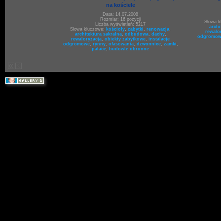
na kościele
Data: 14.07.2008
Rozmiar: 16 pozycji
Słowa 
Liczba wyświetleń: 5217
archi
Słowa kluczowe:
kościoły
,
zabytki
,
renowacja
,
rewalo
architektura sakralna
,
odbudowa
,
dachy
,
odgromow
rewaloryzacja
,
obiekty zabytkowe
,
instalacje
odgromowe
,
rynny
,
ofasowania
,
dzwonnice
,
zamki
,
pałace
,
budowle obronne