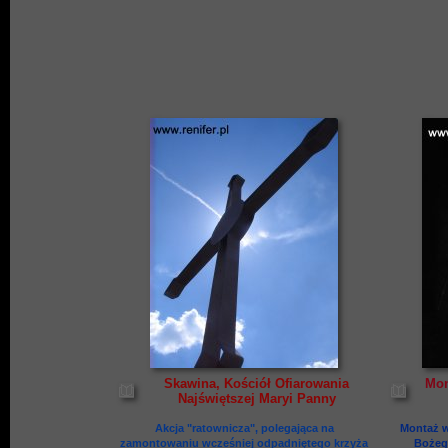
Skawina, Kościół Ofiarowania
Mon
Najświętszej Maryi Panny
Akcja "ratownicza", polegająca na
Montaż w
zamontowaniu wcześniej odpadniętego krzyża
Bożego