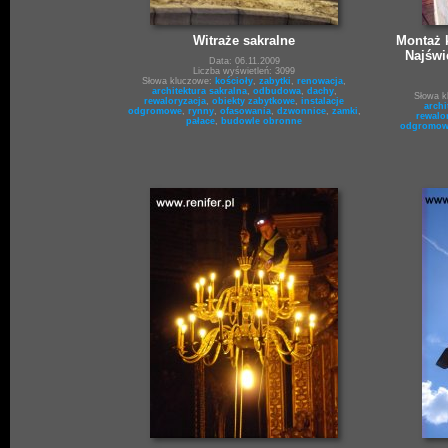
Witraże sakralne
Montaż k
Najświ
Data: 06.11.2009
Liczba wyświetleń: 3099
Słowa kluczowe:
kościoły
,
zabytki
,
renowacja
,
architektura sakralna
,
odbudowa
,
dachy
,
Słowa 
rewaloryzacja
,
obiekty zabytkowe
,
instalacje
archi
odgromowe
,
rynny
,
ofasowania
,
dzwonnice
,
zamki
,
rewalo
pałace
,
budowle obronne
odgromow