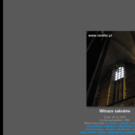
Witraże sakralne
Data: 06.11.2009
Liczba wyświetleń: 2967
Słowa kluczowe:
kościoły
,
zabytki
,
re
architektura sakralna
,
odbudowa
,
rewaloryzacja
,
obiekty zabytkowe
,
in
odgromowe
,
rynny
,
ofasowania
,
dzwonn