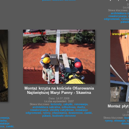
D
Licz
Słowa kluczowe:
architektura s
rewaloryzacja
,
odgromowe
,
rynny
pałace
Montaż krzyża na kościele Ofiarowania
Najświętszej Maryi Panny - Skawina
Data: 14.07.2008
Liczba wyświetleń: 3107
Słowa kluczowe:
kościoły
,
zabytki
,
renowacja
,
Montaż płyt
architektura sakralna
,
odbudowa
,
dachy
,
rewaloryzacja
,
obiekty zabytkowe
,
instalacje
D
odgromowe
,
rynny
,
ofasowania
,
dzwonnice
,
zamki
,
Licz
pałace
,
budowle obronne
nowacja
,
Słowa kluczowe:
bud
dachy
,
rynny
,
elewacje
,
s
stalacje
docie
ice
,
zamki
,