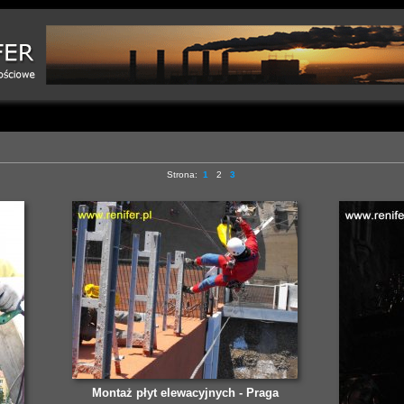
Strona:
1
2
3
Montaż płyt elewacyjnych - Praga