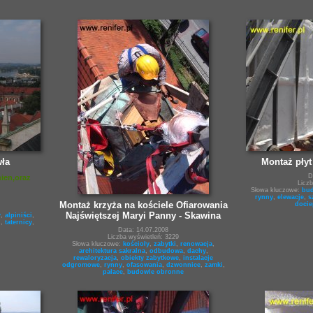
wła
Montaż płyt
D
ien,oraz
Licz
Słowa kluczowe:
bud
rynny
,
elewacje
,
s
Montaż krzyża na kościele Ofiarowania
docie
Najświętszej Maryi Panny - Skawina
y
,
alpiniści
,
i
,
taternicy
,
Data: 14.07.2008
Liczba wyświetleń: 3229
Słowa kluczowe:
kościoły
,
zabytki
,
renowacja
,
architektura sakralna
,
odbudowa
,
dachy
,
rewaloryzacja
,
obiekty zabytkowe
,
instalacje
odgromowe
,
rynny
,
ofasowania
,
dzwonnice
,
zamki
,
pałace
,
budowle obronne