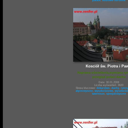
pałace
,
budowle obronne
Kosciół św. Piotra i Pa
Naprawa oświetlenia,wymiana ryn
przegląd połaci dachu
Data: 30.01.2008
Liczba wyświetleń: 3620
Słowa kluczowe:
dekarstwo
,
dachy
,
rynn
alpinistyczne
,
wysokościowe
,
wysokośc
taternicze
,
specjalistyczne