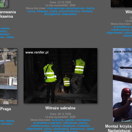
Data: 13.12.2008
Liczba wyświetleń: 3044
Słowa kluczowe:
budownictwo mieszkaniowe
,
dachy
,
rynny
,
elewacje
,
szyby
,
piorunochrony
,
montaże
,
iarowania
Wit
docieplenia
,
ofasowania
Skawina
D
Licz
Słowa kluczowe:
architektura s
nowacja
,
rewaloryzacja
,
dachy
,
odgromowe
,
rynny
stalacje
pałace
ice
,
zamki
,
Witraże sakralne
 Praga
Data: 06.11.2009
Liczba wyświetleń: 3026
Słowa kluczowe:
kościoły
,
zabytki
,
renowacja
,
owe
,
dachy
,
architektura sakralna
,
odbudowa
,
dachy
,
,
montaże
,
Montaż krzyża 
rewaloryzacja
,
obiekty zabytkowe
,
instalacje
odgromowe
,
rynny
,
ofasowania
,
dzwonnice
,
zamki
,
Najświętszej
pałace
,
budowle obronne