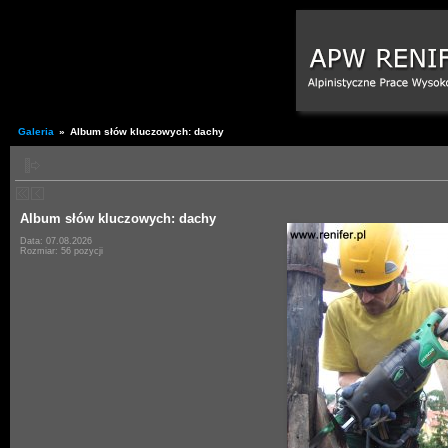
Galeria
»
Album słów kluczowych: dachy
Album słów kluczowych: dachy
Data: 07.08.2026
Rozmiar: 56 pozycji