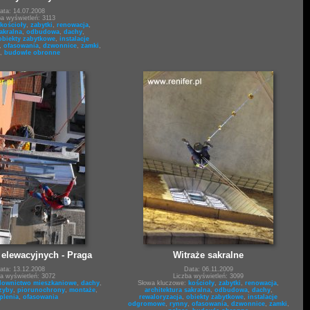
ata: 14.07.2008
ba wyświetleń: 3113
kościoły
,
zabytki
,
renowacja
,
akralna
,
odbudowa
,
dachy
,
obiekty zabytkowe
,
instalacje
,
ofasowania
,
dzwonnice
,
zamki
,
,
budowle obronne
 elewacyjnych - Praga
Witraże sakralne
ata: 13.12.2008
Data: 06.11.2009
ba wyświetleń: 3072
Liczba wyświetleń: 3099
ownictwo mieszkaniowe
,
dachy
,
Słowa kluczowe:
kościoły
,
zabytki
,
renowacja
,
zyby
,
piorunochrony
,
montaże
,
architektura sakralna
,
odbudowa
,
dachy
,
plenia
,
ofasowania
rewaloryzacja
,
obiekty zabytkowe
,
instalacje
odgromowe
,
rynny
,
ofasowania
,
dzwonnice
,
zamki
,