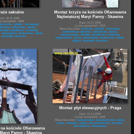
raże sakralne
Montaż krzyża na kościele Ofiarowania
Najświętszej Maryi Panny - Skawina
ata: 06.11.2009
ba wyświetleń: 2998
Data: 14.07.2008
kościoły
,
zabytki
,
renowacja
,
Liczba wyświetleń: 3216
akralna
,
odbudowa
,
dachy
,
Słowa kluczowe:
kościoły
,
zabytki
,
renowacja
,
obiekty zabytkowe
,
instalacje
architektura sakralna
,
odbudowa
,
dachy
,
,
ofasowania
,
dzwonnice
,
zamki
,
rewaloryzacja
,
obiekty zabytkowe
,
instalacje
,
budowle obronne
odgromowe
,
rynny
,
ofasowania
,
dzwonnice
,
zamki
,
pałace
,
budowle obronne
Montaż płyt elewacyjnych - Praga
Data: 13.12.2008
Liczba wyświetleń: 3168
Słowa kluczowe:
budownictwo mieszkaniowe
,
dachy
,
rynny
,
elewacje
,
szyby
,
piorunochrony
,
montaże
,
docieplenia
,
ofasowania
na kościele Ofiarowania
 Maryi Panny - Skawina