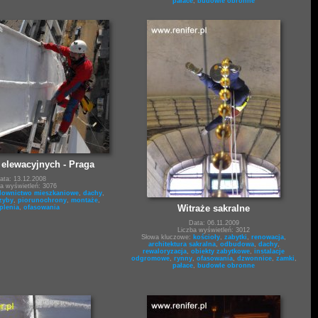
pałace
,
budowle obronne
 elewacyjnych - Praga
ata: 13.12.2008
ba wyświetleń: 3076
ownictwo mieszkaniowe
,
dachy
,
zyby
,
piorunochrony
,
montaże
,
Witraże sakralne
plenia
,
ofasowania
Data: 06.11.2009
Liczba wyświetleń: 3012
Słowa kluczowe:
kościoły
,
zabytki
,
renowacja
,
architektura sakralna
,
odbudowa
,
dachy
,
rewaloryzacja
,
obiekty zabytkowe
,
instalacje
odgromowe
,
rynny
,
ofasowania
,
dzwonnice
,
zamki
,
pałace
,
budowle obronne