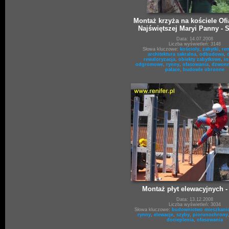
Montaż krzyża na kościele Of
Najświętszej Maryi Panny - 
Data: 14.07.2008
Liczba wyświetleń: 3148
Słowa kluczowe:
kościoły
,
zabytki
,
re
architektura sakralna
,
odbudowa
,
rewaloryzacja
,
obiekty zabytkowe
,
in
odgromowe
,
rynny
,
ofasowania
,
dzwonn
pałace
,
budowle obronne
Montaż płyt elewacyjnych -
Data: 13.12.2008
Liczba wyświetleń: 3034
Słowa kluczowe:
budownictwo mieszkani
rynny
,
elewacje
,
szyby
,
piorunochrony
docieplenia
,
ofasowania