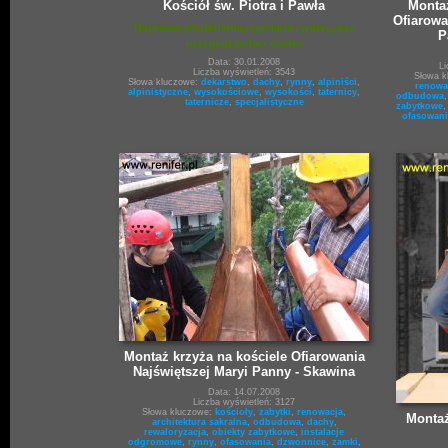
Kościół św. Piotra i Pawła
Montaż
Ofiarowa
Naprawa oświetlenia,wymiana rynien,oraz
P
przegląd połaci dachu
Data: 30.01.2008
Li
Liczba wyświetleń: 3543
Słowa k
Słowa kluczowe:
dekarstwo
,
dachy
,
rynny
,
alpiniści
,
renowa
alpinistyczne
,
wysokościowe
,
wysokości
,
taternicy
,
odbudowa
taternicze
,
specjalistyczne
zabytkowe
ofasowani
Montaż krzyża na kościele Ofiarowania
Najświętszej Maryi Panny - Skawina
Data: 14.07.2008
Liczba wyświetleń: 3127
Słowa kluczowe:
kościoły
,
zabytki
,
renowacja
,
Montaż
architektura sakralna
,
odbudowa
,
dachy
,
rewaloryzacja
,
obiekty zabytkowe
,
instalacje
odgromowe
,
rynny
,
ofasowania
,
dzwonnice
,
zamki
,