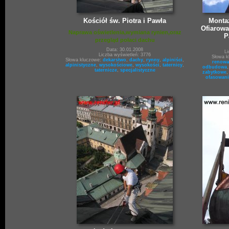
Kościół św. Piotra i Pawła
Montaż
Ofiarowa
Naprawa oświetlenia,wymiana rynien,oraz
P
przegląd połaci dachu
Data: 30.01.2008
Li
Liczba wyświetleń: 3776
Słowa k
Słowa kluczowe:
dekarstwo
,
dachy
,
rynny
,
alpiniści
,
renowa
alpinistyczne
,
wysokościowe
,
wysokości
,
taternicy
,
odbudowa
taternicze
,
specjalistyczne
zabytkowe
ofasowani