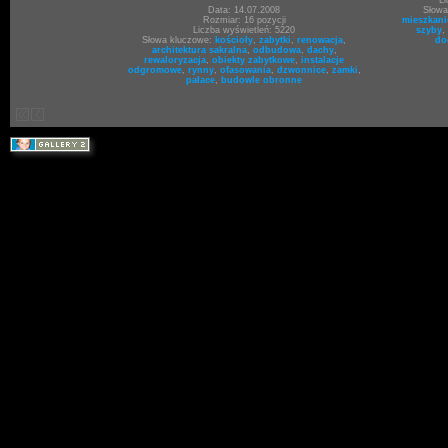
Li
Data: 14.07.2008
Słowa
Rozmiar: 16 pozycji
mieszkan
Liczba wyświetleń: 5220
szyby
,
Słowa kluczowe:
kościoły
,
zabytki
,
renowacja
,
do
architektura sakralna
,
odbudowa
,
dachy
,
rewaloryzacja
,
obiekty zabytkowe
,
instalacje
odgromowe
,
rynny
,
ofasowania
,
dzwonnice
,
zamki
,
pałace
,
budowle obronne