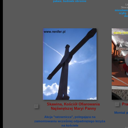
pałace
,
budowle obronne
Li
Słowa
mieszkan
szyby
,
do
Skawina, Kościół Ofiarowania
Pra
Najświętszej Maryi Panny
Montaż p
Akcja "ratownicza", polegająca na
zamontowaniu wcześniej odpadniętego krzyża
na kościele