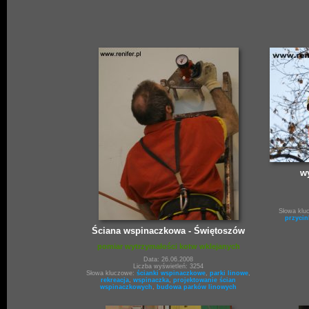
wy
Słowa klu
przycin
Ściana wspinaczkowa - Świętoszów
pomiar wytrzymałości kotw wklejanych
Data: 26.06.2008
Liczba wyświetleń: 3254
Słowa kluczowe:
ścianki wspinaczkowe
,
parki linowe
,
rekreacja
,
wspinaczka
,
projektowanie ścian
wspinaczkowych
,
budowa parków linowych