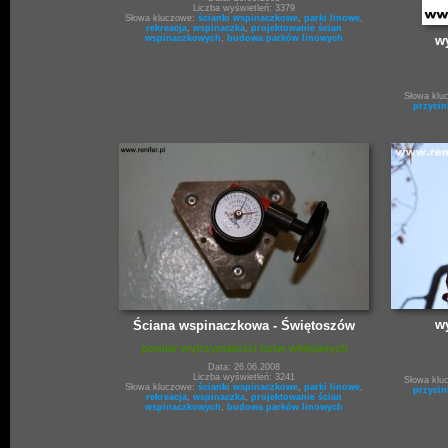
Liczba wyświetleń: 3379
Słowa kluczowe:
ścianki wspinaczkowe
,
parki linowe
,
rekreacja
,
wspinaczka
,
projektowanie ścian
wy
wspinaczkowych
,
budowa parków linowych
Słowa klu
przycin
wy
Ściana wspinaczkowa - Świętoszów
pomiar wytrzymałości kotw wklejanych
Data: 26.06.2008
Liczba wyświetleń: 3241
Słowa klu
Słowa kluczowe:
ścianki wspinaczkowe
,
parki linowe
,
przycin
rekreacja
,
wspinaczka
,
projektowanie ścian
wspinaczkowych
,
budowa parków linowych