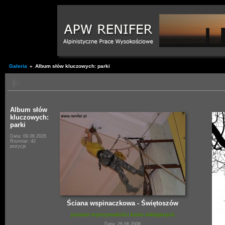
Galeria
»
Album słów kluczowych: parki
Album słów
kluczowych:
parki
Data: 09.08.2026
Rozmiar: 42
pozycje
Ściana wspinaczkowa - Świętoszów
pomiar wytrzymałości kotw wklejanych
Data: 26.06.2008