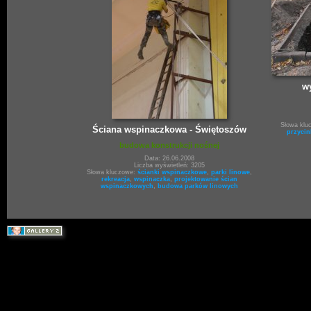
wy
Słowa klu
Ściana wspinaczkowa - Świętoszów
przycin
budowa konstrukcji nośnej
Data: 26.06.2008
Liczba wyświetleń: 3205
Słowa kluczowe:
ścianki wspinaczkowe
,
parki linowe
,
rekreacja
,
wspinaczka
,
projektowanie ścian
wspinaczkowych
,
budowa parków linowych