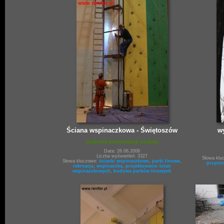
Ściana wspinaczkowa - Świętoszów
wy
budowa konstrukcji nośnej
Data: 26.06.2008
Liczba wyświetleń: 3327
Słowa klu
Słowa kluczowe:
ścianki wspinaczkowe
,
parki linowe
,
przycin
rekreacja
,
wspinaczka
,
projektowanie ścian
wspinaczkowych
,
budowa parków linowych