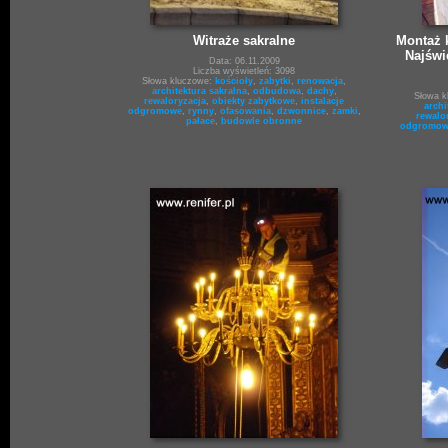
Witraże sakralne
Montaż k
Najświ
Data: 06.11.2009
Liczba wyświetleń: 3098
Słowa kluczowe:
kościoły
,
zabytki
,
renowacja
,
architektura sakralna
,
odbudowa
,
dachy
,
Słowa 
rewaloryzacja
,
obiekty zabytkowe
,
instalacje
archi
odgromowe
,
rynny
,
ofasowania
,
dzwonnice
,
zamki
,
rewalo
pałace
,
budowle obronne
odgromow