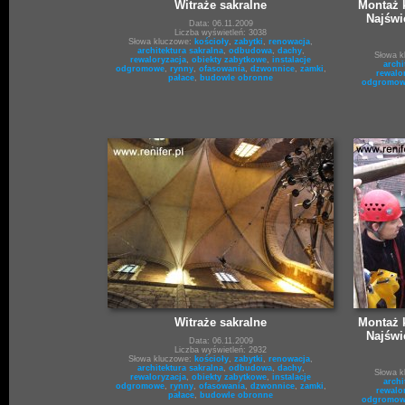
Witraże sakralne
Montaż k
Najświ
Data: 06.11.2009
Liczba wyświetleń: 3038
Słowa kluczowe:
kościoły
,
zabytki
,
renowacja
,
architektura sakralna
,
odbudowa
,
dachy
,
Słowa 
rewaloryzacja
,
obiekty zabytkowe
,
instalacje
archi
odgromowe
,
rynny
,
ofasowania
,
dzwonnice
,
zamki
,
rewalo
pałace
,
budowle obronne
odgromow
Witraże sakralne
Montaż k
Najświ
Data: 06.11.2009
Liczba wyświetleń: 2932
Słowa kluczowe:
kościoły
,
zabytki
,
renowacja
,
architektura sakralna
,
odbudowa
,
dachy
,
Słowa 
rewaloryzacja
,
obiekty zabytkowe
,
instalacje
archi
odgromowe
,
rynny
,
ofasowania
,
dzwonnice
,
zamki
,
rewalo
pałace
,
budowle obronne
odgromow