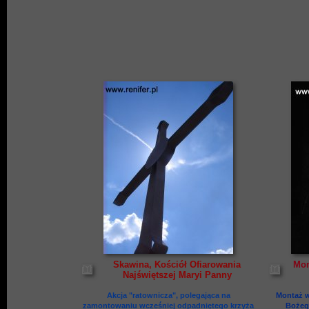
Skawina, Kościół Ofiarowania
Mon
Najświętszej Maryi Panny
Akcja "ratownicza", polegająca na
Montaż w
zamontowaniu wcześniej odpadniętego krzyża
Bożego