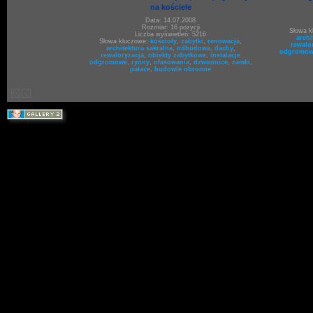
na kościele
Data: 14.07.2008
Rozmiar: 16 pozycji
Słowa 
Liczba wyświetleń: 5216
archi
Słowa kluczowe:
kościoły
,
zabytki
,
renowacja
,
rewalo
architektura sakralna
,
odbudowa
,
dachy
,
odgromow
rewaloryzacja
,
obiekty zabytkowe
,
instalacje
odgromowe
,
rynny
,
ofasowania
,
dzwonnice
,
zamki
,
pałace
,
budowle obronne