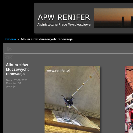
Galeria
»
Album słów kluczowych: renowacja
Album słów
kluczowych:
renowacja
Data: 07.08.2026
Rozmiar: 34
pozycje