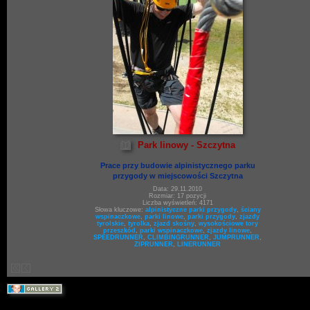
Park linowy - Szczytna
Prace przy budowie alpinistycznego parku
przygody w miejscowości Szczytna
Data: 29.11.2010
Rozmiar: 17 pozycji
Liczba wyświetleń: 4171
Słowa kluczowe:
alpinistyczne parki przygody
,
ściany
wspinaczkowe
,
parki linowe
,
parki przygody
,
zjazdy
tyrolskie
,
tyrolka
,
zjazd skośny
,
wysokościowe tory
przeszkód
,
parki wspinaczkowe
,
zjazdy linowe
,
SPEEDRUNNER
,
CLIMBINGRUNNER
,
JUMPRUNNER
,
ZIPRUNNER
,
LINERUNNER