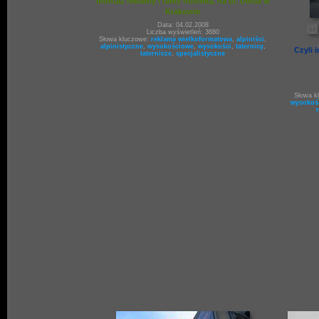
montaż reklamy i ramy nośnika, na ul. Dietla w
Krakowie
Data: 04.02.2008
Liczba wyświetleń: 3680
Słowa kluczowe:
reklama wielkoformatowa
,
alpiniści
,
alpinistyczne
,
wysokościowe
,
wysokości
,
taternicy
,
Czyli
taternicze
,
specjalistyczne
Słowa k
wysokoś