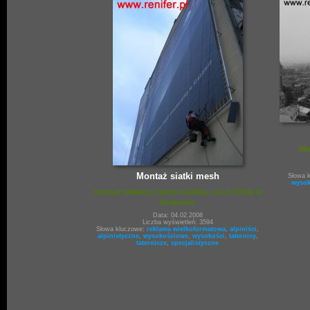
Wi
Montaż siatki mesh
Słowa 
wyso
montaż reklamy i ramy nośnika, na ul. Dietla w
Krakowie
Data: 04.02.2008
Liczba wyświetleń: 3594
Słowa kluczowe:
reklama wielkoformatowa
,
alpiniści
,
alpinistyczne
,
wysokościowe
,
wysokości
,
taternicy
,
taternicze
,
specjalistyczne