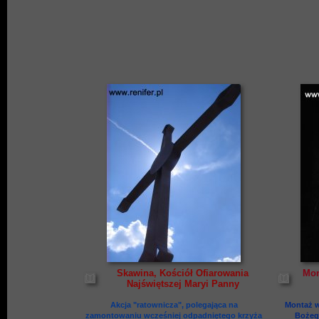
Skawina, Kościół Ofiarowania
Mon
Najświętszej Maryi Panny
Akcja "ratownicza", polegająca na
Montaż w
zamontowaniu wcześniej odpadniętego krzyża
Bożego