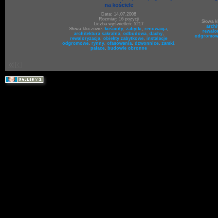
na kościele
Data: 14.07.2008
Rozmiar: 16 pozycji
Słowa 
Liczba wyświetleń: 5217
archi
Słowa kluczowe:
kościoły
,
zabytki
,
renowacja
,
rewalo
architektura sakralna
,
odbudowa
,
dachy
,
odgromow
rewaloryzacja
,
obiekty zabytkowe
,
instalacje
odgromowe
,
rynny
,
ofasowania
,
dzwonnice
,
zamki
,
pałace
,
budowle obronne