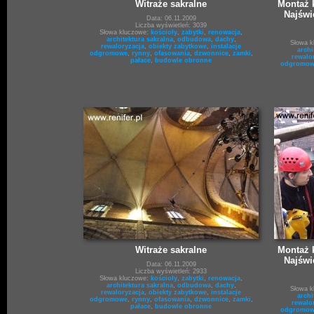
Witraże sakralne
Montaż k
Najświ
Data: 06.11.2009
Liczba wyświetleń: 3039
Słowa kluczowe:
kościoły
,
zabytki
,
renowacja
,
architektura sakralna
,
odbudowa
,
dachy
,
Słowa 
rewaloryzacja
,
obiekty zabytkowe
,
instalacje
archi
odgromowe
,
rynny
,
ofasowania
,
dzwonnice
,
zamki
,
rewalo
pałace
,
budowle obronne
odgromow
Witraże sakralne
Montaż k
Najświ
Data: 06.11.2009
Liczba wyświetleń: 2933
Słowa kluczowe:
kościoły
,
zabytki
,
renowacja
,
architektura sakralna
,
odbudowa
,
dachy
,
Słowa 
rewaloryzacja
,
obiekty zabytkowe
,
instalacje
archi
odgromowe
,
rynny
,
ofasowania
,
dzwonnice
,
zamki
,
rewalo
pałace
,
budowle obronne
odgromow