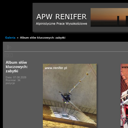
Galeria
»
Album słów kluczowych: zabytki
Album słów
kluczowych:
zabytki
Data: 07.08.2026
Rozmiar: 34
pozycje