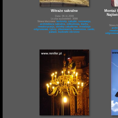
Witraże sakralne
Montaż k
Najświ
Data: 06.11.2009
Liczba wyświetleń: 3099
Słowa kluczowe:
kościoły
,
zabytki
,
renowacja
,
architektura sakralna
,
odbudowa
,
dachy
,
Słowa 
rewaloryzacja
,
obiekty zabytkowe
,
instalacje
archi
odgromowe
,
rynny
,
ofasowania
,
dzwonnice
,
zamki
,
rewalo
pałace
,
budowle obronne
odgromow