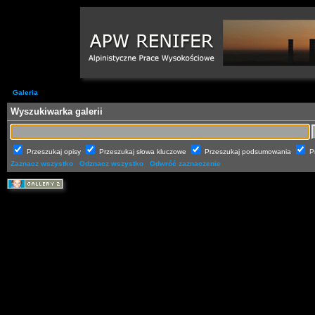
Galeria
Wyszukiwarka galerii
Przeszukaj opisy
Przeszukaj słowa kluczowe
Przeszukaj podsumowania
P
Zaznacz wszystko
Odznacz wszystko
Odwróć zaznaczenie