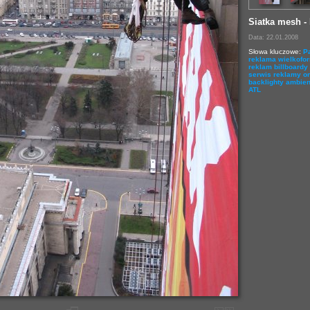
Siatka mesh - 
Data: 22.01.2008
Słowa kluczowe:
Pa
reklama wielkofo
reklam
billboardy
serwis reklamy
o
backlighty
ambien
ATL