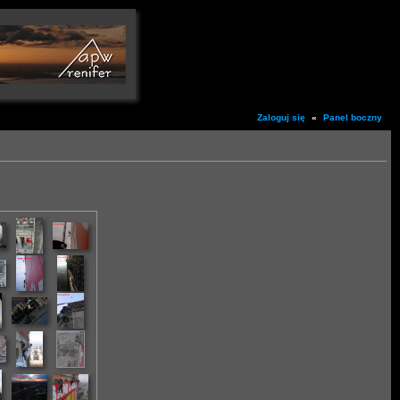
Zaloguj się
«
Panel boczny