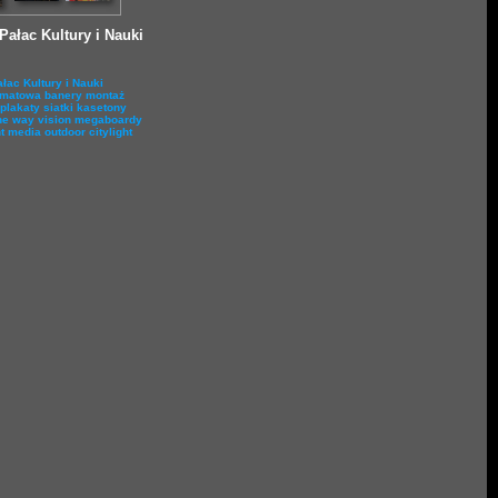
Pałac Kultury i Nauki
łac Kultury i Nauki
rmatowa
banery
montaż
plakaty
siatki
kasetony
ne way vision
megaboardy
t media
outdoor
citylight