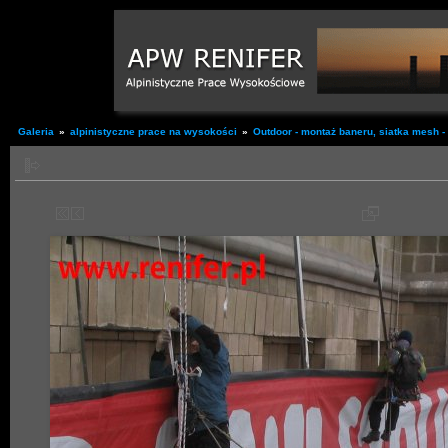
Galeria
»
alpinistyczne prace na wysokości
»
Outdoor - montaż baneru, siatka mesh - 