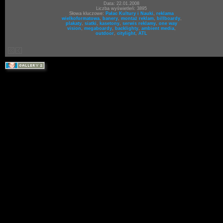
Data: 22.01.2008
Liczba wyświetleń: 3895
Słowa kluczowe:
Pałac Kultury i Nauki
,
reklama
wielkoformatowa
,
banery
,
montaż reklam
,
billboardy
,
plakaty
,
siatki
,
kasetony
,
serwis reklamy
,
one way
vision
,
megaboardy
,
backlighty
,
ambient media
,
outdoor
,
citylight
,
ATL