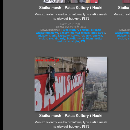
Siatka mesh - Pałac Kultury i Nauki
Siatka
Montaż reklamy wielkoformatowej typu siatka mesh
Montaż rek
na elewacji budynku PKiN
Data: 22.01.2008
Liczba wyświetleń: 3893
Słowa kluczowe:
Pałac Kultury i Nauki
,
reklama
Słowa k
wielkoformatowa
,
banery
,
montaż reklam
,
billboardy
,
wielkoform
plakaty
,
siatki
,
kasetony
,
serwis reklamy
,
one way
plakaty
,
s
vision
,
megaboardy
,
backlighty
,
ambient media
,
vision
,
m
outdoor
,
citylight
,
ATL
Siatka mesh - Pałac Kultury i Nauki
Montaż reklamy wielkoformatowej typu siatka mesh
na elewacji budynku PKiN