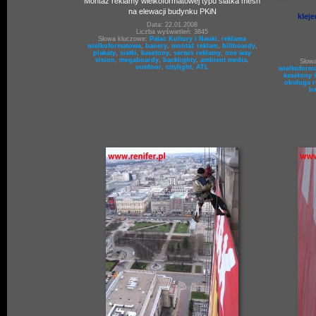
Montaż reklamy wielkoformatowej typu siatka mesh
na elewacji budynku PKiN
klej
Data: 22.01.2008
Liczba wyświetleń: 3845
Słowa kluczowe:
Pałac Kultury i Nauki
,
reklama
wielkoformatowa
,
banery
,
montaż reklam
,
billboardy
,
plakaty
,
siatki
,
kasetony
,
serwis reklamy
,
one way
vision
,
megaboardy
,
backlighty
,
ambient media
,
Słow
outdoor
,
citylight
,
ATL
wielkoform
kasetony 
obsługa r
ba