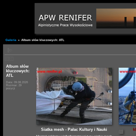
Galeria
»
Album słów kluczowych: ATL
Album słów
kluczowych:
ATL
Data: 09.08.2026
Rozmiar: 29
pozycji
Siatka mesh - Pałac Kultury i Nauki
k