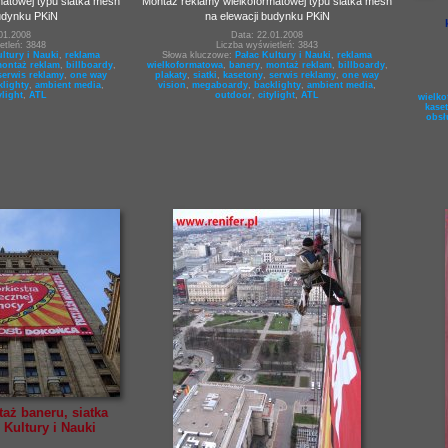
matowej typu siatka mesh
Montaż reklamy wielkoformatowej typu siatka mesh
budynku PKiN
na elewacji budynku PKiN
01.2008
Data: 22.01.2008
etleń: 3848
Liczba wyświetleń: 3843
ltury i Nauki
,
reklama
Słowa kluczowe:
Pałac Kultury i Nauki
,
reklama
ontaż reklam
,
billboardy
,
wielkoformatowa
,
banery
,
montaż reklam
,
billboardy
,
serwis reklamy
,
one way
plakaty
,
siatki
,
kasetony
,
serwis reklamy
,
one way
klighty
,
ambient media
,
vision
,
megaboardy
,
backlighty
,
ambient media
,
ylight
,
ATL
outdoor
,
citylight
,
ATL
wielk
kase
obsł
aż baneru, siatka
 Kultury i Nauki