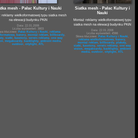
atka mesh - Pałac Kultury i Nauki
Siatka mesh - Pałac Kultury i
Nauki
 reklamy wielkoformatowej typu siatka mesh
na elewacji budynku PKiN
Montaż reklamy wielkoformatowej typu
siatka mesh na elewacji budynku PKiN
Data: 22.01.2008
Liczba wyświetleń: 3803
Data: 22.01.2008
owa kluczowe:
Pałac Kultury i Nauki
,
reklama
Liczba wyświetleń: 4566
oformatowa
,
banery
,
montaż reklam
,
billboardy
,
Słowa kluczowe:
Pałac Kultury i Nauki
,
aty
,
siatki
,
kasetony
,
serwis reklamy
,
one way
reklama wielkoformatowa
,
banery
,
ion
,
megaboardy
,
backlighty
,
ambient media
,
montaż reklam
,
billboardy
,
plakaty
,
outdoor
,
citylight
,
ATL
siatki
,
kasetony
,
serwis reklamy
,
one way
vision
,
megaboardy
,
backlighty
,
ambient
media
,
outdoor
,
citylight
,
ATL