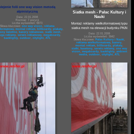
klejenie folii one way vision metodą
alpinistyczną
Siatka mesh - Pałac Kultury i
Nauki
Data: 22.01.2008
Rozmiar: 7 pozycji
Montaż reklamy wielkoformatowej typu
Liczba wyświetleń: 6873
Słowa kluczowe:
one way vision
,
reklama
siatka mesh na elewacji budynku PKiN
oformatowa
,
montaż reklam
,
billboardy
,
plakaty
,
tony świetlne
,
banery reklamowe
,
siatki mesh
,
Data: 22.01.2008
uga reklamy
,
serwis reklamowy
,
megaboardy
,
Liczba wyświetleń: 3942
backlighty
,
outdoor
,
citylight
,
ATL
Słowa kluczowe:
Pałac Kultury i Nauki
,
reklama wielkoformatowa
,
banery
,
montaż reklam
,
billboardy
,
plakaty
,
siatki
,
kasetony
,
serwis reklamy
,
one way
vision
,
megaboardy
,
backlighty
,
ambient
media
,
outdoor
,
citylight
,
ATL