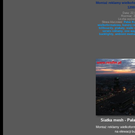
Montaż reklamy wielkofo
120
Data: 22.
Rozmiar: 2
Liczba wyświ
Słowa kluczowe:
Pałac Ku
wielkoformatowa
,
banery r
billboardy
,
plakaty
,
siatki
serwis reklamy
,
one way
backlighty
,
ambient media
Siatka mesh - Pała
Montaż reklamy wielkofor
na elewacji 