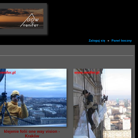
Zaloguj się
«
Panel boczny
klejenie folii one way vision -
Kraków