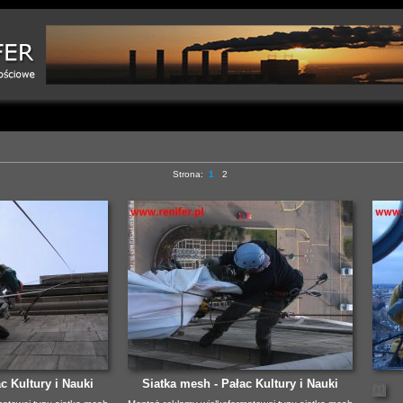
Strona:
1
2
c Kultury i Nauki
Siatka mesh - Pałac Kultury i Nauki