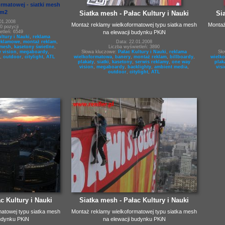
rmatowej - siatki mesh
0m2
Siatka mesh - Pałac Kultury i Nauki
Si
01.2008
Montaż reklamy wielkoformatowej typu siatka mesh
Montaż
0 pozycji
na elewacji budynku PKiN
etleń: 6549
ltury i Nauki
,
reklama
eklamowe
,
montaż reklam
,
Data: 22.01.2008
 mesh
,
kasetony świetlne
,
Liczba wyświetleń: 3890
 vision
,
megaboardy
,
Słowa kluczowe:
Pałac Kultury i Nauki
,
reklama
Sł
,
outdoor
,
citylight
,
ATL
wielkoformatowa
,
banery
,
montaż reklam
,
billboardy
,
wielk
plakaty
,
siatki
,
kasetony
,
serwis reklamy
,
one way
plak
vision
,
megaboardy
,
backlighty
,
ambient media
,
vis
outdoor
,
citylight
,
ATL
c Kultury i Nauki
Siatka mesh - Pałac Kultury i Nauki
matowej typu siatka mesh
Montaż reklamy wielkoformatowej typu siatka mesh
budynku PKiN
na elewacji budynku PKiN