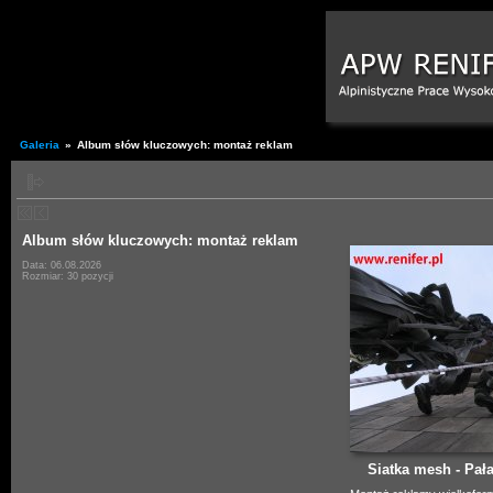
Galeria
»
Album słów kluczowych: montaż reklam
Album słów kluczowych: montaż reklam
Data: 06.08.2026
Rozmiar: 30 pozycji
Siatka mesh - Pała