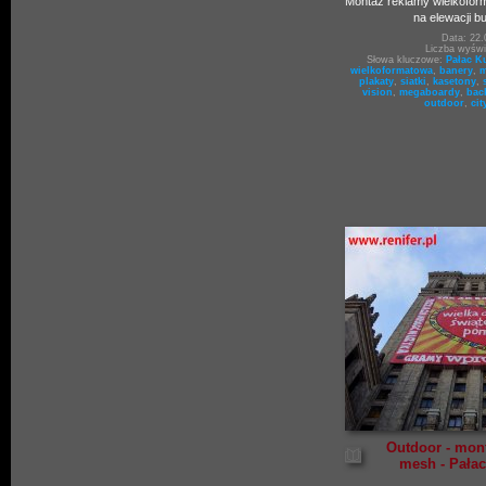
Montaż reklamy wielkofor
na elewacji 
Data: 22.
Liczba wyświ
Słowa kluczowe:
Pałac Ku
wielkoformatowa
,
banery
,
m
plakaty
,
siatki
,
kasetony
,
vision
,
megaboardy
,
bac
outdoor
,
cit
Outdoor - mont
mesh - Pałac