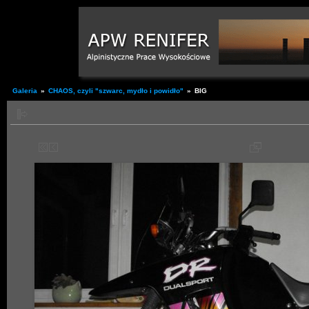
Galeria
»
CHAOS, czyli "szwarc, mydło i powidło"
»
BIG