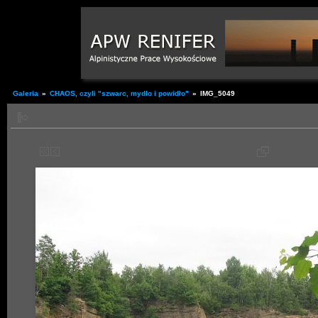
Galeria
»
CHAOS, czyli "szwarc, mydło i powidło"
»
IMG_5049