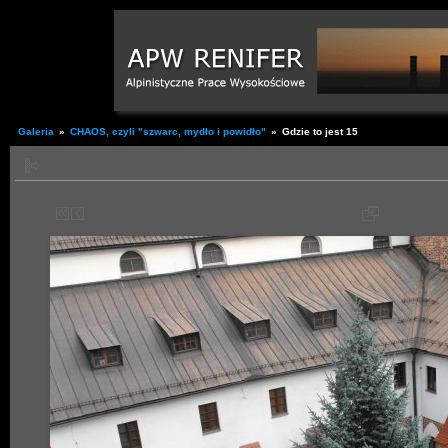
Galeria
»
CHAOS, czyli "szwarc, mydło i powidło"
»
Gdzie to jest 15