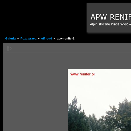
Galeria
»
Poza pracą
»
off road
»
apw-renifer1