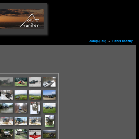
Zaloguj się
«
Panel boczny