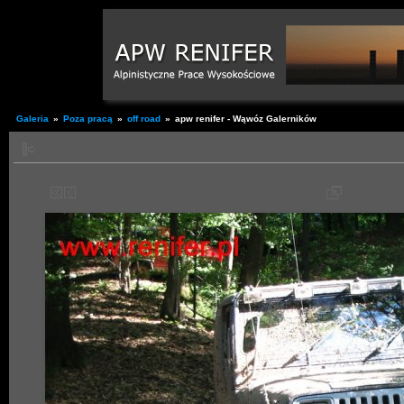
Galeria
»
Poza pracą
»
off road
»
apw renifer - Wąwóz Galerników