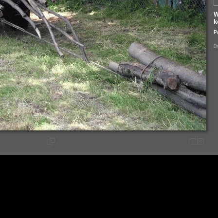
W
k
P
Da