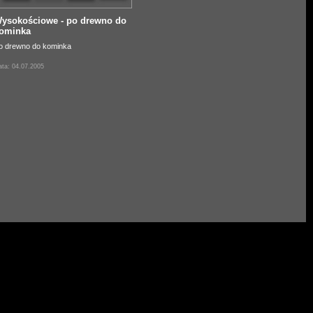
ysokościowe - po drewno do
ominka
o drewno do kominka
ta: 04.07.2005