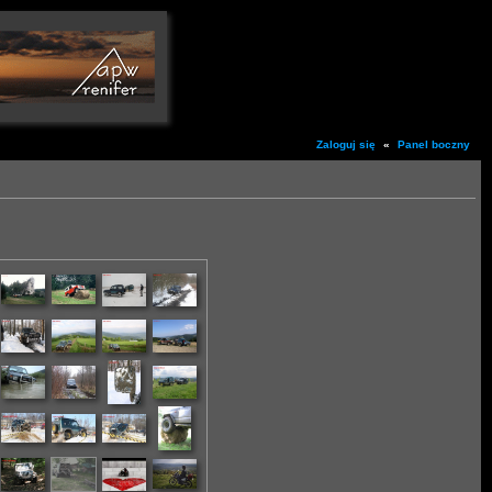
Zaloguj się
«
Panel boczny