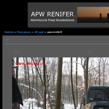
Galeria
»
Poza pracą
»
off road
»
apw-renifer5