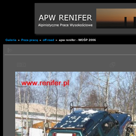
Galeria
»
Poza pracą
»
off road
»
apw renifer - WOŚP 2006