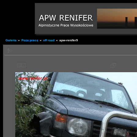
Galeria
»
Poza pracą
»
off road
»
apw-renifer9